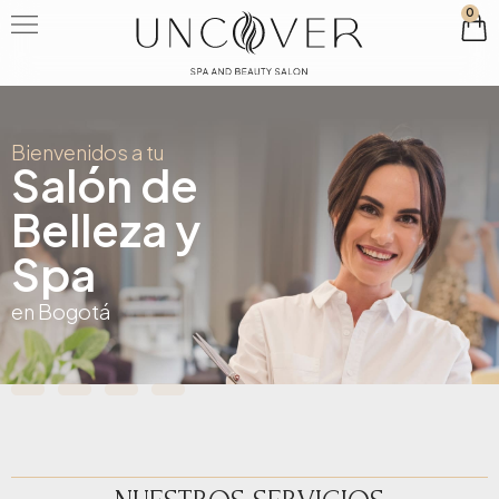
0
Bienvenidos a tu
Salón de
Belleza y
Spa
en Bogotá