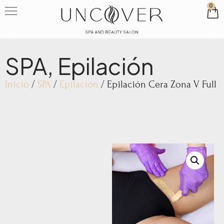
0
SPA
,
Epilación
Inicio
/
SPA
/
Epilación
/ Epilación Cera Zona V Full