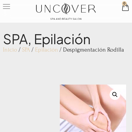
0
SPA
,
Epilación
Inicio
/
SPA
/
Epilación
/ Despigmentación Rodilla