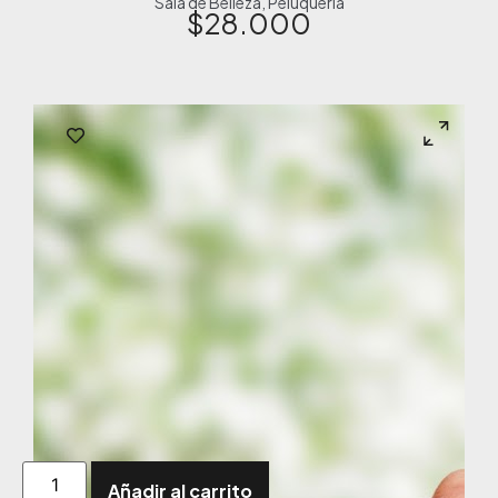
Sala de Belleza
,
Peluquería
$
28.000
Añadir al carrito