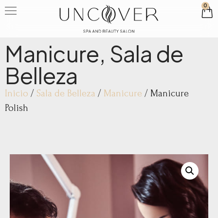
0
Manicure
,
Sala de
Belleza
Inicio
/
Sala de Belleza
/
Manicure
/ Manicure
Polish