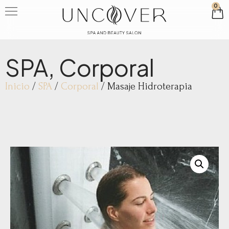
0
SPA
,
Corporal
Inicio
/
SPA
/
Corporal
/ Masaje Hidroterapia