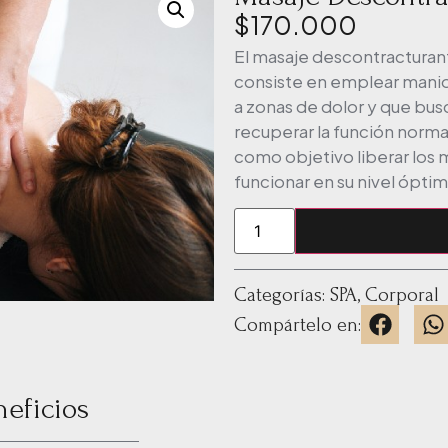
$
170.000
El masaje descontracturant
consiste en emplear maniob
a zonas de dolor y que bus
recuperar la función norma
como objetivo liberar los m
funcionar en su nivel ópti
Categorías:
SPA
,
Corporal
Compártelo en:
neficios