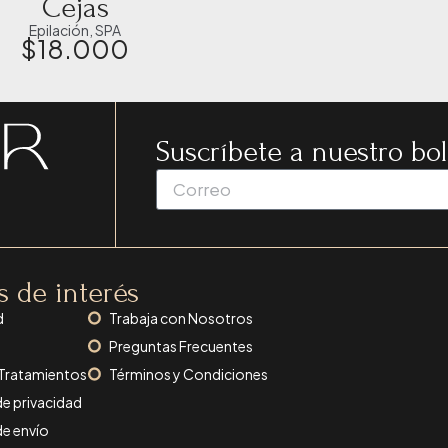
Cejas
Epilación
,
SPA
$
18.000
Suscríbete a nuestro bol
s de interés
d
Trabaja con Nosotros
Preguntas Frecuentes
 Tratamientos
Términos y Condiciones
de privacidad
de envío