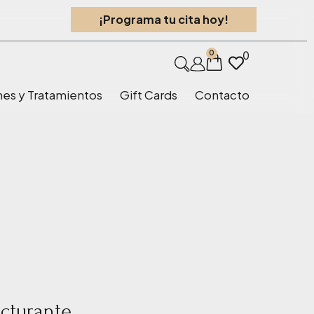
¡Programa tu cita hoy!
0
0
nes y Tratamientos
Gift Cards
Contacto
cturante