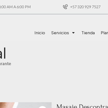
00 AM A 6:00 PM
+57 320 929 7527
Inicio
Servicios
Tienda
Pla
l
urante
Masaje Descontra