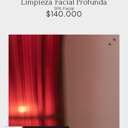
Limpieza Facial Profunda
SPA
,
Facial
$
140.000