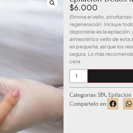
$
6.000
Elimina el vello, atrofiando
regeneración
. Incluye tod
disponible es la epilación
antiestético vello de esta
es pequeña, así que los re
segura. Lo más recomendab
cera.
Categorías:
SPA
,
Epilación
Compártelo en: