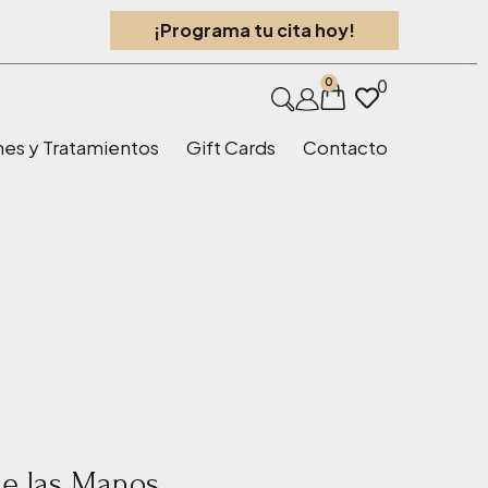
¡Programa tu cita hoy!
0
0
nes y Tratamientos
Gift Cards
Contacto
de las Manos