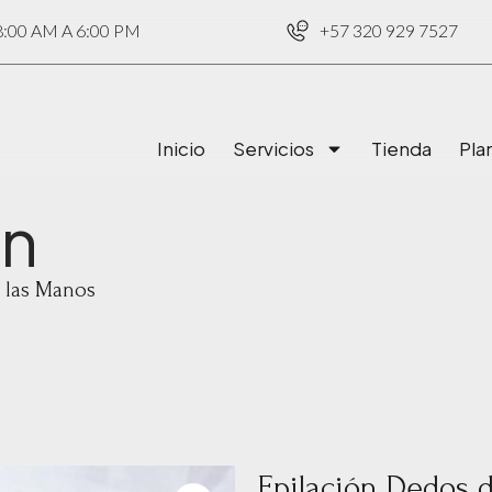
00 AM A 6:00 PM
+57 320 929 7527
Inicio
Servicios
Tienda
Pla
ón
 las Manos
Epilación Dedos 