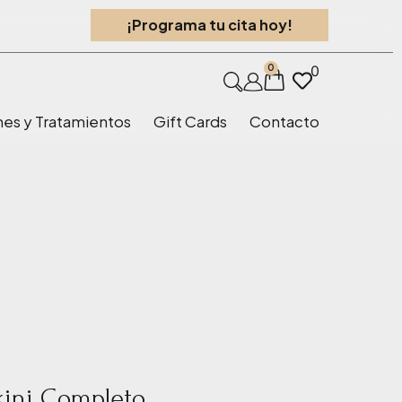
¡Programa tu cita hoy!
0
0
nes y Tratamientos
Gift Cards
Contacto
kini Completo