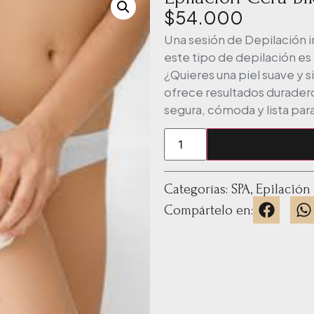
$
54.000
Una sesión de Depilación in
este tipo de depilación es 
¿Quieres una piel suave y s
ofrece resultados duradero
segura, cómoda y lista para
Categorías:
SPA
,
Epilación
Compártelo en: