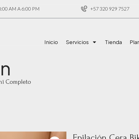
00 AM A 6:00 PM
+57 320 929 7527
Inicio
Servicios
Tienda
Pla
ón
ini Completo
Epilación Cera Bi