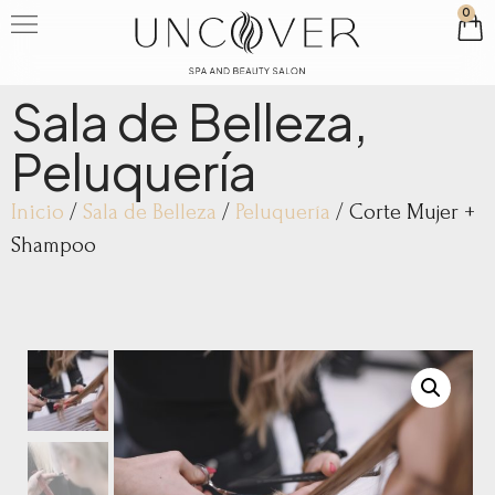
0
Sala de Belleza
,
Peluquería
Inicio
/
Sala de Belleza
/
Peluquería
/ Corte Mujer +
Shampoo