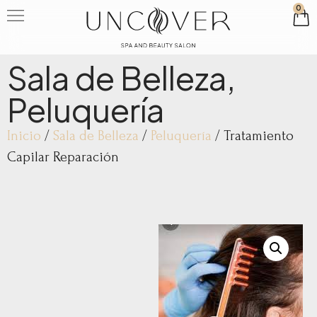
0
Sala de Belleza
,
Peluquería
Inicio
/
Sala de Belleza
/
Peluquería
/ Tratamiento
Capilar Reparación