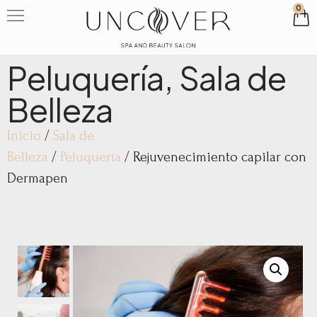
0
Peluquería
,
Sala de
Belleza
Inicio
/
Sala de
Belleza
/
Peluquería
/ Rejuvenecimiento capilar con
Dermapen