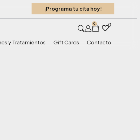
¡Programa tu cita hoy!
0
0
nes y Tratamientos
Gift Cards
Contacto