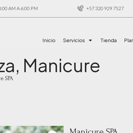
00 AM A 6:00 PM
+57 320 929 7527
Inicio
Servicios
Tienda
Pla
za
,
Manicure
e SPA
Manicure SPA