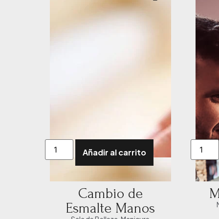
Añadir al carrito
Cambio de
M
Esmalte Manos
Sala de Belleza
,
Manicure