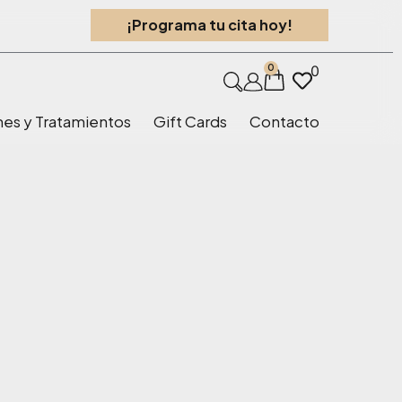
¡Programa tu cita hoy!
0
0
nes y Tratamientos
Gift Cards
Contacto