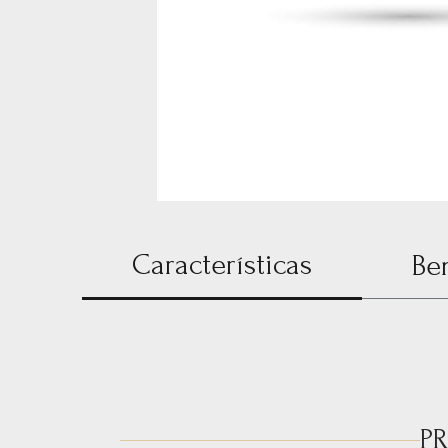
Características
Be
P