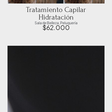
Tratamiento Capilar
Hidratación
Sala de Belleza
,
Peluquería
$
62.000