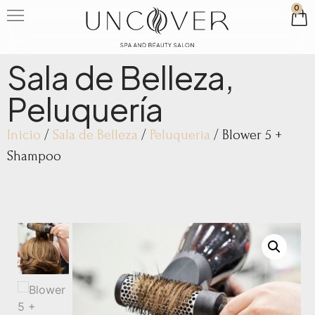
0
Sala de Belleza
,
Peluquería
Inicio
/
Sala de Belleza
/
Peluquería
/ Blower 5 +
Shampoo