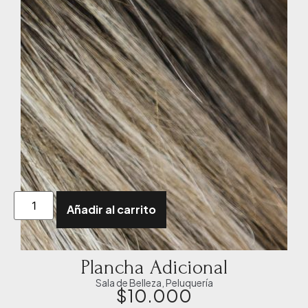
Añadir al carrito
Plancha Adicional
Sala de Belleza
,
Peluquería
$
10.000