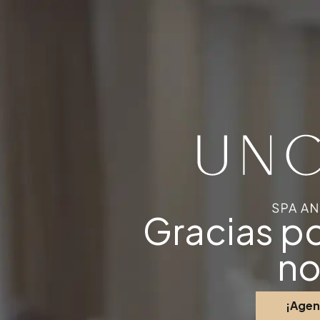
Gracias p
no
¡Agen