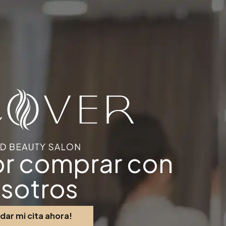
or comprar con
sotros
dar mi cita ahora!